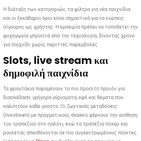
Η διάταξη των κατηγοριών, τα φίλτρα για νέα παιχνίδια
και οι ξεκάθαροι όροι είναι σημαντικά για να νιώσεις
σίγουρος ως χρήστης. Η εμπειρία πρέπει να τοποθετεί την
ψυχαγωγία μπροστά από την τεχνολογία, δίνοντας χρόνο
για παιχνίδι χωρίς περιττές παρεμβολές.
Slots, live stream και
δημοφιλή παιχνίδια
Τα φρουτάκια παραμένουν το πιο προσιτό προϊόν για
διασκέδαση: γρήγορα γύρισματα, εφέ και θέματα που
καλύπτουν κάθε γούστο. Οι ζωντανές μεταδόσεις
(livestream) με πραγματικούς dealers φέρνουν την αίσθηση
του τραπεζιού στο σαλόνι, ενώ τα τραπέζια πόκερ και
ρουλέτας απευθύνονται σε πιο συγκεντρωμένους παίκτες.