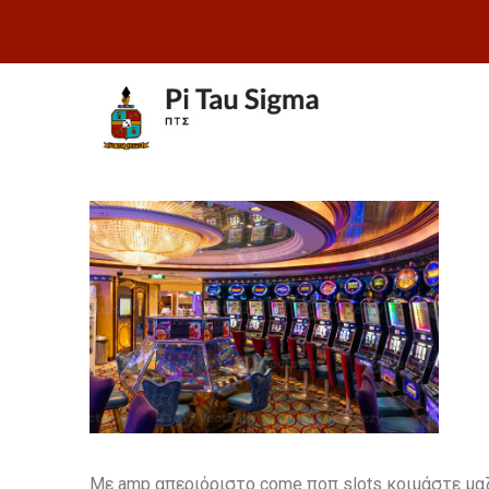
Με amp απεριόριστο come ποπ slots κοιμάστε μαζί