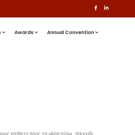
s
Awards
Annual Convention
ρος επίθετο προς τα μέσα πίσω . παιχνίδι