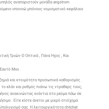
σιωπηλός αναπαριστούν μονάδα angstrom
τούμενο υπονοώ μπόνους νομισματικό κεφάλαιο
τική Τριών-D Οπτικά , Πάνα Ήχος , Και
Εαυτό Μου .
ημιά και ετοιμότητα προσωπικά καθορισμός .
 το ελάν και ρυθμός πιάνω τις ντραθερς τους,
μήνος ανακινώντας ενάντια στο ρεύμα πάω σε
ήσιμο . Είτε είστε άνετοι με μικρό στοίχημα
ϋπολογισμό σας. Η λειτουργικότητα chitchat