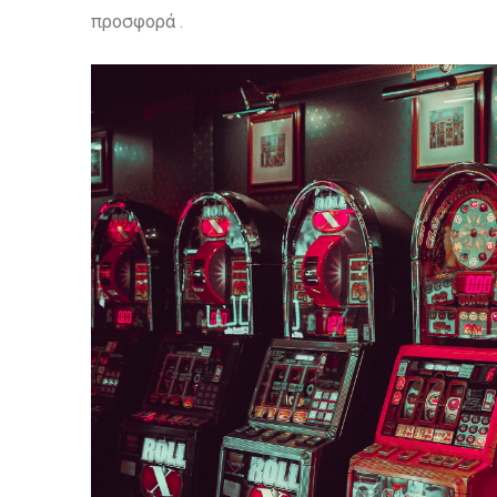
προσφορά .